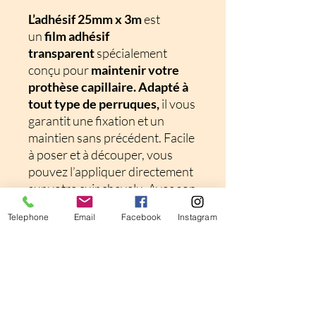
L’adhésif 25mm x 3m
est
un
film adhésif
transparent
spécialement
conçu pour
maintenir votre
prothèse capillaire. Adapté à
tout type de perruques,
il vous
garantit une fixation et un
maintien sans précédent. Facile
à poser et à découper, vous
pouvez l’appliquer directement
sur votre cuir chevelu. Avec son
adhésif
double face
le maintien
Telephone
Email
Facebook
Instagram
de la chevelure est optimal
et
permet à votre chevelure
de ne pas glisser.
Taille : 25mm x 3m
Tenue : 24 à 36 heures