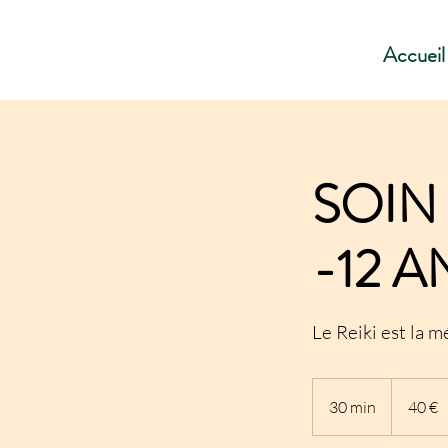
Accueil
SOIN 
-12 A
Le Reiki est la 
40
euros
30 min
3
40 €
0