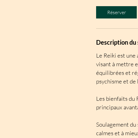
m
i
Réserver
n
Description du 
Le Reiki est une
visant à mettre e
équilibrées et r
psychisme et de 
Les bienfaits du 
principaux avanta
Soulagement du st
calmes et à mieux