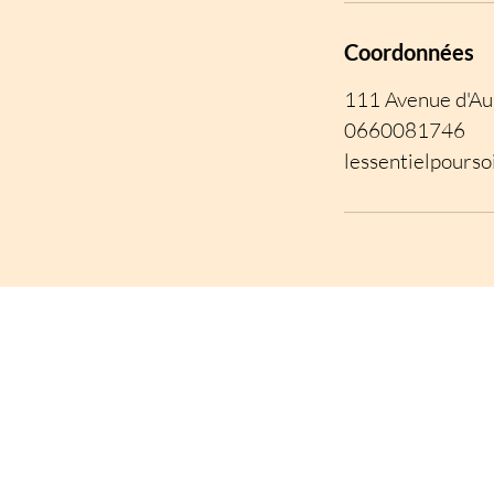
Coordonnées
111 Avenue d'Au
0660081746
lessentielpours