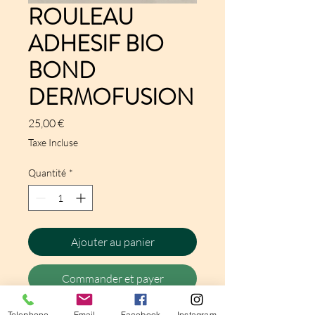
ROULEAU
ADHESIF BIO
BOND
DERMOFUSION
Prix
25,00 €
Taxe Incluse
Quantité
*
Ajouter au panier
Commander et payer
Telephone
Email
Facebook
Instagram