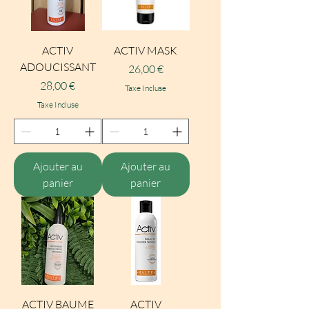
ACTIV
ACTIV MASK
ADOUCISSANT
Prix
26,00 €
Prix
28,00 €
Taxe Incluse
Taxe Incluse
Ajouter au
Ajouter au
panier
panier
ACTIV BAUME
ACTIV