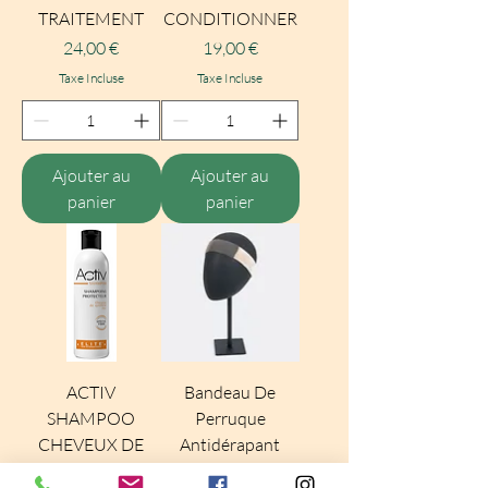
TRAITEMENT
CONDITIONNER
Prix
Prix
24,00 €
19,00 €
Taxe Incluse
Taxe Incluse
Ajouter au
Ajouter au
panier
panier
ACTIV
Bandeau De
SHAMPOO
Perruque
CHEVEUX DE
Antidérapant
SYNTHESE
Prix
15,00 €